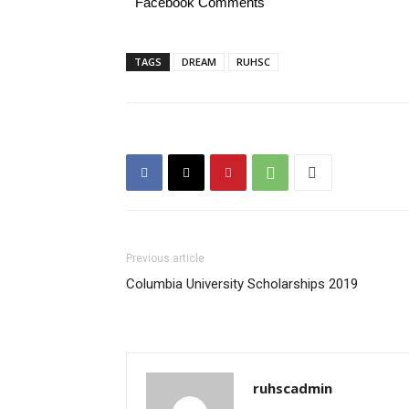
Facebook Comments
TAGS
DREAM
RUHSC
Previous article
Columbia University Scholarships 2019
ruhscadmin