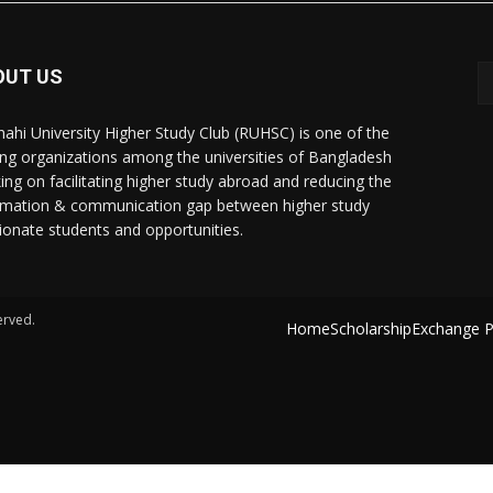
OUT US
hahi University Higher Study Club (RUHSC) is one of the
ing organizations among the universities of Bangladesh
ing on facilitating higher study abroad and reducing the
rmation & communication gap between higher study
ionate students and opportunities.
erved.
Home
Scholarship
Exchange 