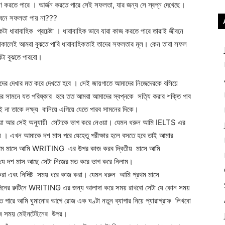
রণ করতে পারে । আর্জন করতে পারে সেই সফলতা, যার জন্য সে স্বপ্ন দেখেছে।
ীবনে সফলতা পায় না???
া ধারাবাহিক প্রচেষ্টা । ধারাবাহিক ভাবে যারা কাজ করতে পারে তারাই জীবনে
াকালেই আমরা বুঝতে পারি ধারাবাহিকতাই তাদের সফলতার মূল। কেন তারা সফল
রটা বুঝতে পারবো।
মাদের দেখার মত করে দেখতে হবে । সেই জায়গাতে আমাদের নিজেদেরকে বসিয়ে
ের সামনে যত পরিষ্কার হবে তত আমরা আমাদের স্বপ্নকে সত্যি করার শক্তি পাব
না তাকে লক্ষ্য বানিয়ে এগিয়ে যেতে পারব সামনের দিকে।
রে নেয়া আর সেই অনুযায়ী সেটাকে ভাগ করে নেওয়া। যেমন ধরুন আমি IELTS এর
াস । এখন আমাকে দশ মাস পরে যেহেতু পরীক্ষার হলে বসতে হবে তাই আমার
 প্রথম মাসে আমি WRITING এর উপর কাজ করব দ্বিতীয় মাসে আমি
শ মাস আছে সেটা নিজের মত করে ভাগ করে নিলাম।
করা এবং নিদিষ্ট সময় ধরে কাজ করা। যেমন ধরুন আমি প্রথম মাসে
ের রুটিনে WRITING এর জন্য আলাদা করে সময় রাখবো সেটা যে কোন সময়
পারে আমি ঘুমানোর আগে রোজ এক ঘণ্টা নতুন ব্যাপার নিয়ে প্যারাগ্রাফ লিখবো
 নিজ সময় মেইনটেইনের উপর।