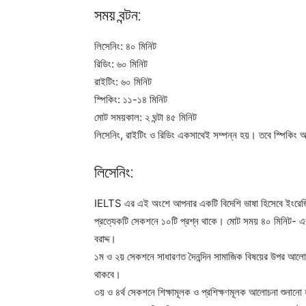
সময় বন্টন:
লিসেনিং: ৪০ মিনিট
রিডিং: ৬০ মিনিট
রাইটিং: ৬০ মিনিট
স্পিকিং: ১১-১৪ মিনিট
মোট সময়কাল: ২ ঘন্টা ৪৫ মিনিট
লিসেনিং, রাইটিং ও রিডিং একসাথেই সম্পন্ন হয়। তবে স্পিকিং অ
লিসেনিং:
IELTS এর এই অংশে আপনার একটি বিদেশি ভাষা হিসেবে ইংরেজি শ
প্রত্যেকটি সেকশনে ১০টি প্রশ্ন থাকে। মোট সময় ৪০ মিনিট- এর
বরাদ্দ।
১ম ও ২য় সেকশনে সাধারণত দৈনন্দিন সামাজিক বিষয়ের উপর আলো
থাকবে।
৩য় ও ৪র্থ সেকশনে শিক্ষামূলক ও প্রশিক্ষণমূলক আলোচনা শুনানো