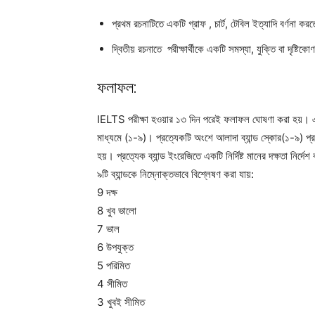
প্রথম রচনাটিতে একটি গ্রাফ , চার্ট, টেবিল ইত্যাদি বর্ণনা ক
দ্বিতীয় রচনাতে পরীক্ষার্থীকে একটি সমস্যা, যুক্তি বা দৃষ্টিক
ফলাফল:
IELTS পরীক্ষা হওয়ার ১৩ দিন পরেই ফলাফল ঘোষণা করা হয়। এ
মাধ্যমে (১-৯)। প্রত্যেকটি অংশে আলাদা ব্যান্ড স্কোর(১-৯) প
হয়। প্রত্যেক ব্যান্ড ইংরেজিতে একটি নির্দিষ্ট মানের দক্ষতা নির্দে
৯টি ব্যান্ডকে নিম্নোক্তভাবে বিশ্লেষণ করা যায়:
9 দক্ষ
8 খুব ভালো
7 ভাল
6 উপযুক্ত
5 পরিমিত
4 সীমিত
3 খুবই সীমিত