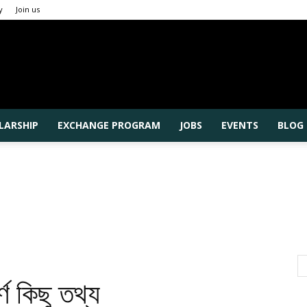
y
Join us
Rajshahi
LARSHIP
EXCHANGE PROGRAM
JOBS
EVENTS
BLOG
University
ণ কিছু তথ্য
Higher