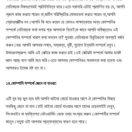
নেতিবাচক দিকগুলোরই প্রতিনিধিত্ব করে।এতে সরাসরি এটাই প্রমাণিত হয় যে, আপনি
গ্রুপে কাজ করতে পারেন না,জটিল পরিস্থিতির মোকাবেলা করতে পারেন না,আপনি
প্রোঅ্যাক্টিভ নন।আপনি কি মনে করেন যে কোনও সাক্ষাত্কারে অন্য কোম্পানির
সম্পর্কে নেতিবাচক কথা বলার পরে আপনাকে নিবে?কে জানে আপনি ভবিষ্যতেও এই
কোম্পানির সম্পর্কে খারাপ কথা বলবেন না? সুতরাং নেতিবাচক বিবৃতিগুলো অবশ্যই বর্জন
করুন।বরং আপনি আপনার লক্ষ্য, সম্ভাব্য, দৃষ্টি, সুযোগ ইত্যাদি সম্পর্কে বলুন।
উদাহরনস্বরুপ: আমি এই সেক্টরে কাজ করতে চাই।এই সেক্টরটা সম্পর্কে আমার যথেষ্ট
জ্ঞান আছে বলে আমি মনে করি।এতে আপনার কোম্পানিরও অবমাননা করা হবেনা এবং
আপনারও ইমেজ নষ্ট হল না।
১৪.কোম্পানি সম্পর্কে জেনে না যাওয়া:
এটি খুব বড় ভুল হবে যদি আপনি ভাইভা বোর্ডে যাওয়ার আগে ঐ কোম্পানির বিষয়ে
সবকিছু জেনে না যান।তাই ভাইভা বোর্ডে যাওয়ার আগে তাদের ওয়েবসাইট দেখুন,
লিংকডইন বা ব্যক্তিগত নেটওয়ার্কিং থেকে তথ্য সংগ্রহ করুন।কোম্পানীর সম্পর্কে
জানুন।নতুবা এটা আপনার প্রত্যাখ্যানের কারণ হতে পারে।