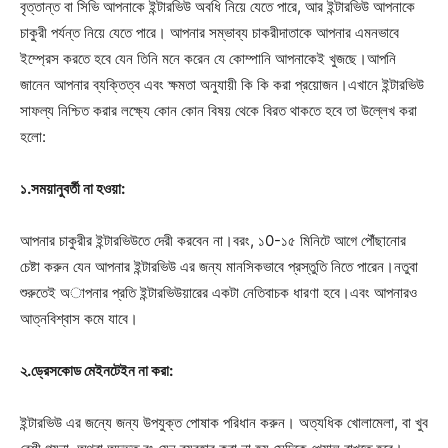
বৃত্তান্ত বা সিভি আপনাকে ইন্টারভিউ অবধি নিয়ে যেতে পারে, আর ইন্টারভিউ আপনাকে
চাকুরী পর্যন্ত নিয়ে যেতে পারে। আপনার সম্ভাব্য চাকরীদাতাকে আপনার‌ এমনভাবে
ইম্প্রেস করতে হবে যেন তিনি মনে করেন যে কোম্পানি আপনাকেই খুজছে।আপনি
জানেন আপনার ব্যক্তিত্ব এবং ক্ষমতা অনুযায়ী কি কি করা প্রয়োজন।এখানে ইন্টারভিউ
সাফল্য নিশ্চিত করার লক্ষ্যে কোন কোন বিষয় থেকে বিরত থাকতে হবে তা উল্লেখ করা
হলো:
১.সময়ানুবর্তী না হওয়া:
আপনার চাকুরীর ইন্টারভিউতে দেরী করবেন না।বরং, ১0-১৫ মিনিটে আগে পৌঁছানোর
চেষ্টা করুন যেন আপনার ইন্টারভিউ এর জন্য মানসিকভাবে প্রস্তুতি নিতে পারেন।নতুবা
শুরুতেই অাপনার প্রতি ইন্টারভিউয়ারের একটা নেতিবাচক ধারণা হবে।এবং আপনারও
আত্নবিশ্বাস কমে যাবে।
২.ড্রেসকোড মেইনটেইন না করা:
ইন্টারভিউ এর জন্যে জন্য উপযুক্ত পোষাক পরিধান করুন। অত্যধিক খোলামেলা, বা খুব