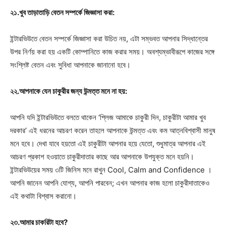
২১.খুব তাড়াতাড়ি বেতন সম্পর্কে জিজ্ঞাসা করা:
ইন্টারভিউতে বেতন সম্পর্কে জিজ্ঞাসা করা উচিত নয়, এটা সম্ভবত আপনার সিদ্ধান্তের
উপর নির্ণয় করা হয় একটি কোম্পানিতে কাজ করার সময়। অবশ্যম্ভাবীরূপে কাজের সঙ্গে
সংশ্লিষ্ট বেতন এবং সুবিধা আপনাকে জানানো হবে।
২২.আপনাকে যেন চাকুরীর জন্য উন্মত্ত মনে না হয়:
আপনি যদি ইন্টারভিউতে বলতে থাকেন ‘প্লিজ আমাকে চাকুরী দিন, চাকুরীটা আমার খুব
দরকার’ এই ধরনের আচরণ করেন তাহলে আপনাকে উন্মত্ত এবং কম আত্নবিশ্বাসী মানুষ
মনে হবে। দেখা যাবে হয়তো এই চাকুরীটা আপনার হয়ে যেতো, শুধুমাত্র আপনার এই
আচরণ প্রকাশ হওয়াতে চাকুরীদাতার কাছে আর আপনাকে উপযুক্ত মনে হয়নি।
ইন্টারভিউয়ের সময় ৩টি জিনিস মনে রাখুন Cool, Calm and Confidence ।
আপনি জানেন আপনি যোগ্য, আপনি পারবেন; এখন আপনার কাজ হলো চাকুরীদাতাকেও
এই কথাটা বিশ্বাস করানো।
২৩.আমার চাকরিটা হবে?