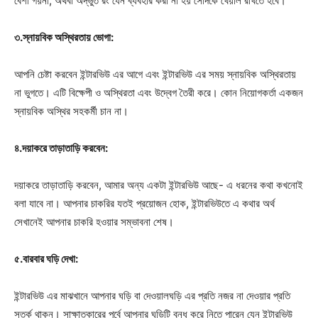
বেশী গয়না, অথবা অদ্ভুত রং যেন ব্যবহার করা না হয় সেদিকে খেয়াল রাখতে হবে।
৩.স্নায়বিক অস্থিরতায় ভোগা:
আপনি চেষ্টা করবেন ইন্টারভিউ এর আগে এবং ইন্টারভিউ এর সময় স্নায়বিক অস্থিরতায়
না ভুগতে। এটি বিক্ষেপী ও অস্থিরতা এবং উদ্বেগ তৈরী করে। কোন নিয়োগকর্তা একজন
স্নায়বিক অস্থির সহকর্মী চান না।
৪.দয়াকরে তাড়াতাড়ি করবেন:
দয়াকরে তাড়াতাড়ি করবেন, আমার অন্য একটা ইন্টারভিউ আছে- এ ধরনের কথা কখনোই
বলা যাবে না। আপনার চাকরির যতই প্রয়োজন হোক, ইন্টারভিউতে এ কথার অর্থ
সেখানেই আপনার চাকরি হওয়ার সম্ভাবনা শেষ।
৫.বারবার ঘড়ি দেখা:
ইন্টারভিউ এর মাঝখানে আপনার ঘড়ি বা দেওয়ালঘড়ি এর প্রতি নজর না দেওয়ার প্রতি
সতর্ক থাকুন। সাক্ষাত্কারের পূর্বে আপনার ঘড়িটি বন্ধ করে নিতে পারেন যেন ইন্টারভিউ