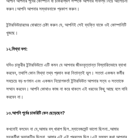
আপনি আপনার পূর্বের কোম্পানি বা চাকরীস্থল সম্পর্কে আপনার সাফল্য নিয়ে আলোচনা
করুন।আপনি আপনার সম্ভাবনাকে প্রকাশ করুন।
ইন্টারভিউয়ারদের বোঝাতে চেষ্টা করুন যে, আপনিই সেই ব্যক্তি যাকে ওই কোম্পানিটি
খুজছে।
১২.মিথ্যা বলা:
যদিও চাকুরীর ইন্টারভিউতে এটি কমন যে আপনার জীবনবৃত্তান্ত বিস্তারিতভাবে ব্যাখা
করবেন, তথাপি কোন মিথ্যা তথ্য প্রদান করা নিতান্তই ভুল। সততা একজন কর্মীর
সবচেয়ে বড় গুণমান এবং একজন নিয়োগকর্তা ইন্টারভিউত আপনার সত্য ও সততাকে
সম্মান করবেন। আপনি কোথাও কাজ না করে থাকলে এই ধরনের কিছু আছে বলে দাবি
করবেন না।
১৩.
আ
পনি পূর্বের চাকরিটি কেন ছেড়েছেন?
কখনোই বলবেন না যে,আমার বস্ খারাপ ছিল..ম্যানেজমেন্ট ভালো ছিলনা..আমার
সহকর্মীরা অ্যাকটিভ ছিলনা..আমার এই এই প্রবলেম ছিল।এই সমস্ত কথা আপনার