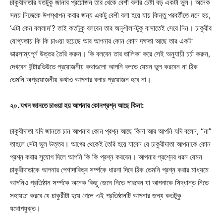
চাকুরীদাতার যতটুকু জানার প্রয়োজন তার থেকে বেশী বলার চেষ্টা বড় একটা ভুল। অনেক
সময় নিজেকে উপস্থাপন করার জন্য একটু বেশী বলা হয়ে যায় কিন্তু পরবর্তীতে মনে হয়,
‘এটা কেন বললাম’? তাই কতটুকু বলবেন তার অনুশীলনটুকু বাসাতেই সেরে নিন। চাকুরীর
যোগ্যতায় কি কি চাওয়া হয়েছে আর আপনার কোন কোন দক্ষতা আছে তার একটা
ভারসাম্যপূর্ন উত্তর তৈরি করুন। কি বলবেন তার তালিকা করে সেই অনুযায়ী চর্চা করুন,
দেখবেন ইন্টারভিউতে প্রয়োজনীয় কথাগুলো আপনি বলতে যেমন ভুল করবেন না ঠিক
তেমনি অপ্রয়োজনীয় কথাও আপনার বলার প্রয়োজন হবে না।
২০. যখন জানতে চাওয়া হয়
আ
পনার কোনপ্রশ্ন
আ
ছে কিনা:
চাকুরীদাতা যদি জানতে চান আপনার কোন প্রশ্ন আছে কিনা আর আপনি যদি বলেন, “না”
তাহলে সেটা ভুল উত্তর। আগের থেকেই তৈরি হয়ে যাবেন যে চাকুরীদাতা আপনাকে কোন
প্রশ্ন করার সুযোগ দিলে আপনি কি কি প্রশ্ন করবেন। আপনার প্রশ্নের ধরন যেমন
চাকুরীদাতাকে আপনার পেশাদারিত্ব সর্ম্পকে ধারনা দিবে ঠিক তেমনি প্রশ্ন করার মাধ্যমে
আপনিও প্রতিষ্ঠান সর্ম্পকে অনেক কিছু জেনে নিতে পারবেন যা আপনাকে সিদ্ধান্ত নিতে
সহায়তা করবে যে চাকুরীটা হয়ে গেলে এই প্রতিষ্ঠানটি আপনার জন্য কতটুকু
যথোপযুক্ত।