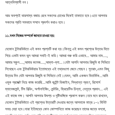
আত্নবিশ্বাসী নন।
আর অবশ্যই ভারসাম্য বজায় রেখে সকলের চোখের দিকেই তাকাতে হবে।এতে আপনার
সকলের প্রতি সমভাবে সম্মান প্রদর্শন করাও হবে।
১১.যখন নিজের সম্পর্কে জানতে চাওয়া হয়:
যেকোন ইন্টারভিউতে এই কমন প্রশ্নটি করা হয়।কিন্তু এই কমন প্রশ্নের উত্তর দিতে
গিয়ে একটা কমন ভুল আমরা সবাই-ই করি। আমরা শুরু করি এভাবে… আমার নাম….,
আমার স্কুল….,আমার কলেজ….,আব্লা-ব্লা­…।যেটা আপনি আপনার রিজুমি বা সিভিতে
লিখেছেন এবং ইন্টারভিউয়ার ইতোমধ্যে এই তথ্যগুলো জেনে গেছেন। সুতরাং,এমন কিছু
উত্তর দিন যেটা আপনার রিজুমি বা সিভিতে নেই।যেমন, আমি একজন বিতার্কিক…আমি
ওমুক প্রজেক্ট নিয়ে কাজ করেছি…আমি কন্টেন্ট ডিজাইন, সিদ্ধান্ত গ্রহণ, রিসোর্স
ম্যানেজমেন্ট, টিম বিল্ডিং, অর্গানাইজিং, মেন্টরিং, ক্রিয়েটিভ চিন্তা, নেতৃত্ব প্রদান… এই
এই কাজে দক্ষ। আপনি আপনার উদ্দশ্য ও দৃষ্টিভঙ্গিকে প্রকাশ করুন।তবে মনে রাখবেন,
যেকোন ইন্টারভিউতে এই প্রশ্নের উত্তরটি দেওয়ার জন্যে আপনাকে মাত্র ১-২ মিনিট
সময় দেয়া হবে।যারা ইতিমধ্যে কোন কোম্পানিতে কাজ করেছেন তাদের জন্যে বলবো,